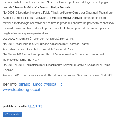
e i docenti delle scuole elementari. Nasce nel frattempo la metodologia di pedagogia
teatrale
“Teatro in Gioco” - Metodo Helga Dentale.
Nel 2006 è ideatrice, insieme a Fabio Filippi, dell'Unico Corso per Operatori Teatrali per
Bambini a Roma. Il corso, attraverso il
Metodo Helga Dentale
, fornisce strumenti
tecnici e metodologie operative per essere in grado di condurre un percorso espressivo
- teatrale con i bambini e diventa presto, in tutta Italia, un punto di riferimento per chi
voglia affrontare questa professione.
Dal 2009, H. Dentale è Tutor per l' Università Roma Tre.
Nel 2013, raggiunge la XIV^ Edizione del corso per Operatori Teatrali.
Accreditata come Docente Esterna del Comune di Roma
Nel Marzo 2012 esce il suo primo libro di fiabe interattive "Io racconto.. tu ascolti..
insieme giochiamo" Ed. YCP
Dal 2012 al 2014 Formatrice per il
Dipartimento Servizi Educativi e Scolastici di Roma
Capitale
A ottobre 2013 esce il suo secondo libro di fiabe interattive "Ancora racconto.." Ed. YCP
per info:
girasoliamoci@tiscali.it
www.teatroingioco.it
pubblicato alle
11:40:00
Condividi