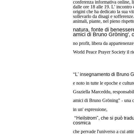
conferenza informativa online, l
dalle ore 18 alle 19. L' incontro 
origini che ha dedicato la sua vi
sollevarlo da disagi e sofferenze
animali, piante, nel pieno rispett
natura, fonte di benesser
amici di Bruno Gröning', 
no profit, libera da appartenenze
World Peace Prayer Society il r
"
L' insegnamento di Bruno Gr
e noto in tutte le epoche e cultu
Graziella Marceddu, responsabile
amici di Bruno Gröning" - una 
in un' espressione,
"
Heilstrom", che si può tradu
cosmica
che pervade l'universo a cui atti