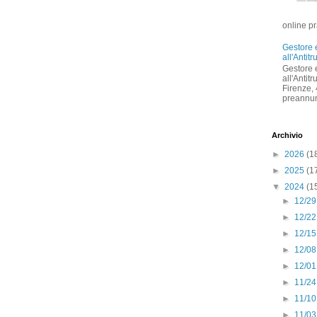
online pr
Gestore 
all'Antitr
Gestore 
all'Antit
Firenze,
preannun
Archivio
►
2026
(1
►
2025
(1
▼
2024
(1
►
12/29
►
12/22
►
12/15
►
12/08
►
12/01
►
11/24
►
11/10
►
11/03