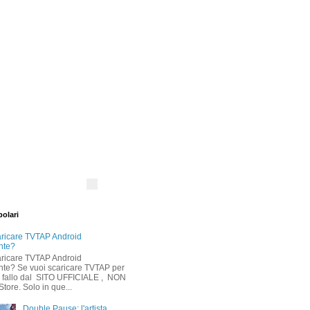
polari
ricare TVTAP Android
nte?
ricare TVTAP Android
nte? Se vuoi scaricare TVTAP per
, fallo dal SITO UFFICIALE , NON
Store. Solo in que...
Double Pause: l'artista