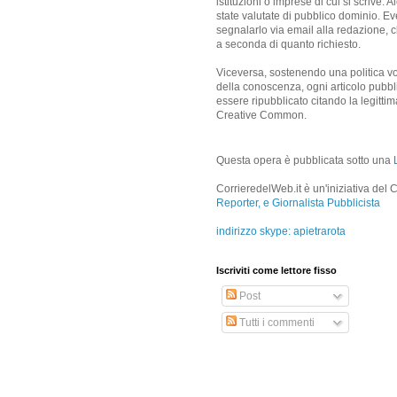
istituzioni o imprese di cui si scrive.
state valutate di pubblico dominio. Ev
segnalarlo via email alla redazione, c
a seconda di quanto richiesto.
Viceversa, sostenendo una politica vol
della conoscenza, ogni articolo pubbl
essere ripubblicato citando la legitti
Creative Common.
Questa opera è pubblicata sotto una
CorrieredelWeb.it è un'iniziativa del 
Reporter, e Giornalista Pubblicista
indirizzo skype: apietrarota
Iscriviti come lettore fisso
Post
Tutti i commenti