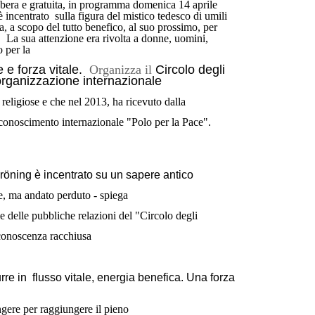
ibera e gratuita, in programma domenica 14 aprile
è incentrato sulla figura del mistico tedesco di umili
ta, a scopo del tutto benefico, al suo prossimo, per
. La sua attenzione era rivolta a donne, uomini,
o per la
e e forza vitale.
Organizza il
Circolo degli
organizzazione internazionale
 religiose e che nel 2013, ha ricevuto dalla
iconoscimento internazionale "Polo per la Pace".
öning è incentrato su un sapere antico
re, ma andato perduto - spiega
 delle pubbliche relazioni del "Circolo degli
conoscenza racchiusa
rre in flusso vitale, energia benefica. Una forza
ngere per raggiungere il pieno