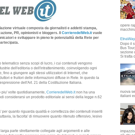
opere rap
dazione virtuale composta da giornalisti e addetti stampa,
macchina 
azione, PR, opinionisti e bloggers. Il
CorrieredelWeb.it
vuole
nicatori e sviluppare in pieno le potenzialità della Rete per
EtnaWay 
artecipata.
Dopo il 
Bus Tour
sezione d
Si tratta d
o telematico senza scopi di lucro, i cui contenuti vengono
industrie dell'editoria o dell'intrattenimento, coinvolgendo ogni
, fino a giungere agli stessi utilizzatori di Internet, che
ri e fruitori delle informazioni diffuse in Rete. In questo la
pressione dell'Art. 21 della Costituzione Italiana.
nuova sez
piu' volte quotidianamente,
CorrieredelWeb.it
non ha una
italiani e
ndi considerarsi un prodotto editoriale ai sensi della legge n.62
 per quanto riguarda qualità e correttezza dei contenuti inseriti
uttavia, la facolta' di rimuovere quanto ritenuto offensivo, lesivo
larga parte strettamente collegate agli argomenti e alle
impazzis