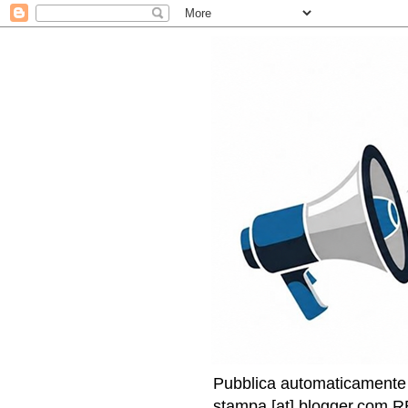
Pubblica automaticamente i
stampa [at] blogger.com RE