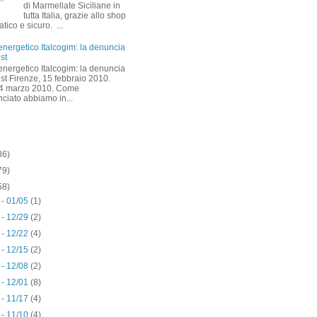
di Marmellate Siciliane in
tutta Italia, grazie allo shop
atico e sicuro. ...
energetico Italcogim: la denuncia
ust
energetico Italcogim: la denuncia
rust Firenze, 15 febbraio 2010.
 4 marzo 2010. Come
ciato abbiamo in...
86)
79)
58)
 - 01/05
(1)
 - 12/29
(2)
 - 12/22
(4)
 - 12/15
(2)
 - 12/08
(2)
 - 12/01
(8)
 - 11/17
(4)
 - 11/10
(4)