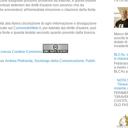
c'è chi ad
 Alcune fotografie possono provenire da Internet, e quindi essere
entuali detentori dei diritti d'autore non avranno che da
he provvedera' all'immediata rimozione o citazione della fonte,
ta alla libera circolazione di ogni informazione e divulgazione
icato sul
CorrieredelWeb.it
, pur tutelato dal diritto d'autore, può
ma fonte e questa testata secondo quanto previsto dalla licenza
Marco Me
suscita t
dotato di
invadente
Licenza Creative Commons
BLC4u: l
si impara
Cav.
Andrea Pietrarota, Sociologo della Comunicazione, Public
Febbraio
a livello
BLC4u ap
NOTA S
"Grave
insieme 
FERIMEN
"GRAVE
COSTITU
OLD FASH