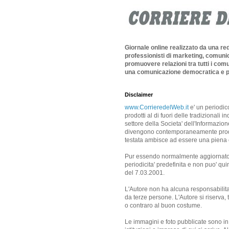
Giornale online realizzato da una re
professionisti di marketing, comunic
promuovere relazioni tra tutti i comu
una comunicazione democratica e p
Disclaimer
www.CorrieredelWeb.it
e' un periodic
prodotti al di fuori delle tradizionali 
settore della Societa' dell'Informazione
divengono contemporaneamente produtto
testata ambisce ad essere una piena es
Pur essendo normalmente aggiornato 
periodicita' predefinita e non puo' qui
del 7.03.2001.
L'Autore non ha alcuna responsabilita'
da terze persone. L'Autore si riserva, t
o contraro al buon costume.
Le immagini e foto pubblicate sono in 