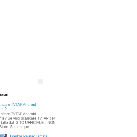
polari
ricare TVTAP Android
nte?
ricare TVTAP Android
nte? Se vuoi scaricare TVTAP per
, fallo dal SITO UFFICIALE , NON
Store. Solo in que...
Double Pause: l'artista