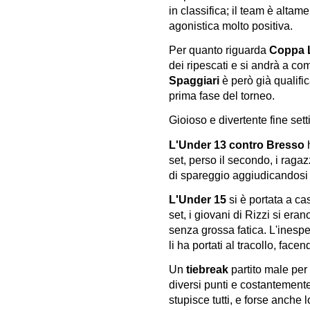
in classifica; il team è altam
agonistica molto positiva.
Per quanto riguarda
Coppa 
dei ripescati e si andrà a com
Spaggiari
è però già qualifi
prima fase del torneo.
Gioioso e divertente fine se
L'Under 13 contro Bresso
h
set, perso il secondo, i ragazz
di spareggio aggiudicandosi 
L'Under 15
si è portata a ca
set, i giovani di Rizzi si eran
senza grossa fatica. L'inesper
li ha portati al tracollo, fac
Un
tiebreak
partito male per 
diversi punti e costantemente
stupisce tutti, e forse anche 