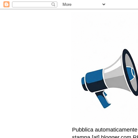
Pubblica automaticamente i
stampa [at] blogger.com RE