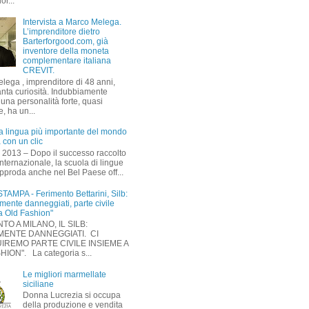
or...
Intervista a Marco Melega.
L’imprenditore dietro
Barterforgood.com, già
inventore della moneta
complementare italiana
CREVIT.
lega , imprenditore di 48 anni,
anta curiosità. Indubbiamente
 una personalità forte, quasi
, ha un...
a lingua più importante del mondo
 con un clic
 2013 – Dopo il successo raccolto
 internazionale, la scuola di lingue
proda anche nel Bel Paese off...
TAMPA - Ferimento Bettarini, Silb:
mente danneggiati, parte civile
a Old Fashion"
TO A MILANO, IL SILB:
MENTE DANNEGGIATI. CI
IREMO PARTE CIVILE INSIEME A
ION". La categoria s...
Le migliori marmellate
siciliane
Donna Lucrezia si occupa
della produzione e vendita