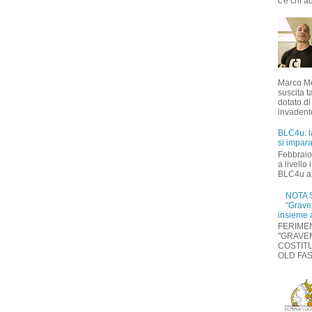
c'è chi ad
Marco Me
suscita t
dotato di
invadente
BLC4u: l
si impara
Febbraio
a livello
BLC4u ap
NOTA S
"Grave
insieme 
FERIMEN
"GRAVE
COSTITU
OLD FASH