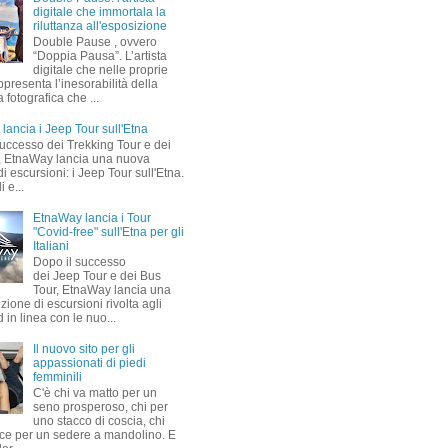
digitale che immortala la
riluttanza all'esposizione
Double Pause , ovvero
“Doppia Pausa”. L’artista
digitale che nelle proprie
presenta l’inesorabilità della
fotografica che ...
lancia i Jeep Tour sull'Etna
successo dei Trekking Tour e dei
, EtnaWay lancia una nuova
i escursioni: i Jeep Tour sull'Etna.
i e...
EtnaWay lancia i Tour
"Covid-free" sull'Etna per gli
Italiani
Dopo il successo
dei Jeep Tour e dei Bus
Tour, EtnaWay lancia una
ione di escursioni rivolta agli
d in linea con le nuo...
Il nuovo sito per gli
appassionati di piedi
femminili
C'è chi va matto per un
seno prosperoso, chi per
uno stacco di coscia, chi
ce per un sedere a mandolino. E