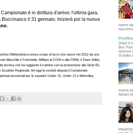
 Campionato è in dirittura d'arrivo; l'ultima gara,
 Buccinasco il 31 gennaio. Inizierà poi la nuova
opere rap
ano
.
macchina 
EtnaWay 
Dopo il 
Bus Tour
sezione d
ortiva Dilettantistica senza scopo di lucro che nasce nel 2012 da uno
Si tratta d
olo Maschile e Femminile. Affiliato al CONI e alla FIPAV, il Team Volley
ta tecnica che ha raggiunto il culmine con la promozione alla Serie B2,
 Scudetto Regionale. Ad oggi la società disputa il Campionato
pionati provinciali per le squadre Under 15, Under 13 e Minivolley.
nuova sez
italiani e
impazzis