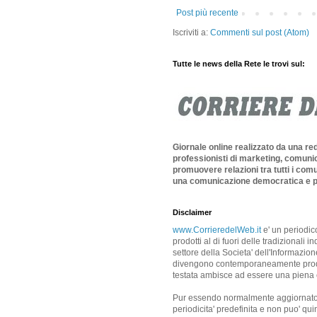
Post più recente
Iscriviti a:
Commenti sul post (Atom)
Tutte le news della Rete le trovi sul:
Giornale online realizzato da una re
professionisti di marketing, comunic
promuovere relazioni tra tutti i comu
una comunicazione democratica e p
Disclaimer
www.CorrieredelWeb.it
e' un periodic
prodotti al di fuori delle tradizionali 
settore della Societa' dell'Informazione
divengono contemporaneamente produtto
testata ambisce ad essere una piena es
Pur essendo normalmente aggiornato 
periodicita' predefinita e non puo' qui