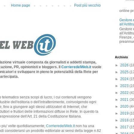
Home page
Post più vecchio
online pr
Gestore 
all'Antitr
Gestore 
all'Antit
Firenze,
preannun
Archivio
dazione virtuale composta da giornalisti e addetti stampa,
►
2026
(1
azione, PR, opinionisti e bloggers. Il
CorrieredelWeb.it
vuole
nicatori e sviluppare in pieno le potenzialità della Rete per
►
2025
(1
artecipata.
►
2024
(1
►
2023
(1
►
2022
(4
o telematico senza scopi di lucro, i cui contenuti vengono
►
2021
(3
industrie dell'editoria o dell'intrattenimento, coinvolgendo ogni
►
2020
(4
, fino a giungere agli stessi utilizzatori di Internet, che
ri e fruitori delle informazioni diffuse in Rete. In questo la
►
2019
(1
pressione dell'Art. 21 della Costituzione Italiana.
►
2018
(1
piu' volte quotidianamente,
CorrieredelWeb.it
non ha una
►
2017
(1
ndi considerarsi un prodotto editoriale ai sensi della legge n.62
▼
2016
(2