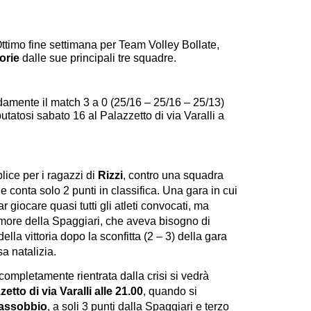
ttimo fine settimana per Team Volley Bollate,
torie
dalle sue principali tre squadre.
amente il match 3 a 0 (25/16 – 25/16 – 25/13)
atosi sabato 16 al Palazzetto di via Varalli a
ice per i ragazzi di
Rizzi
, contro una squadra
 conta solo 2 punti in classifica. Una gara in cui
r giocare quasi tutti gli atleti convocati, ma
'umore della Spaggiari, che aveva bisogno di
della vittoria dopo la sconfitta (2 – 3) della gara
a natalizia.
 completamente rientrata dalla crisi si vedrà
etto di via Varalli alle 21.00
, quando si
rassobbio
, a soli 3 punti dalla Spaggiari e terzo