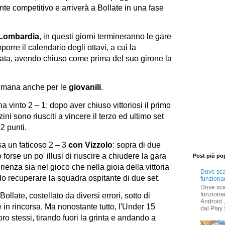
ente competitivo e arriverà a Bollate in una fase
Lombardia
, in questi giorni termineranno le gare
porre il calendario degli ottavi, a cui la
cata, avendo chiuso come prima del suo girone la
ttimana anche per le
giovanili
.
a vinto 2 – 1: dopo aver chiuso vittoriosi il primo
ini sono riusciti a vincere il terzo ed ultimo set
2 punti.
sa un faticoso 2 – 3
con Vizzolo
: sopra di due
o forse un po' illusi di riuscire a chiudere la gara
Post più po
ienza sia nel gioco che nella gioia della vittoria
Dove sca
endo recuperare la squadra ospitante di due set.
funziona
Dove sca
funziona
Bollate, costellato da diversi errori, sotto di
Android 
 in rincorsa. Ma nonostante tutto, l'Under 15
dal Play 
loro stessi, tirando fuori la grinta e andando a