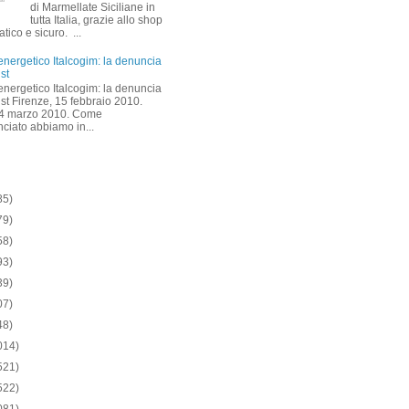
di Marmellate Siciliane in
tutta Italia, grazie allo shop
atico e sicuro. ...
energetico Italcogim: la denuncia
ust
energetico Italcogim: la denuncia
rust Firenze, 15 febbraio 2010.
 4 marzo 2010. Come
ciato abbiamo in...
85)
79)
58)
93)
39)
07)
48)
014)
521)
522)
081)