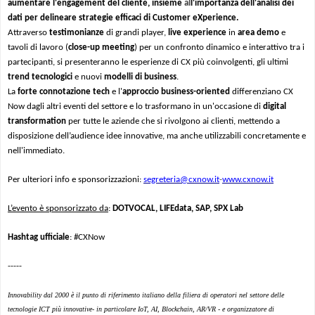
aumentare l'engagement del cliente, insieme
al
l'importanza dell'analisi dei
dati per delineare strategie efficaci di Customer eXperience.
Attraverso
testimonianze
di grandi player,
live experience
in
area demo
e
tavoli di lavoro (
close-up meeting
) per un confronto dinamico e interattivo tra i
partecipanti, si presenteranno le esperienze di CX più coinvolgenti, gli ultimi
trend tecnologici
e nuovi
modelli di business
.
La
forte connotazione tech
e l'
approccio business-oriented
differenziano CX
Now dagli altri eventi del settore e lo trasformano in un'occasione di
digital
transformation
per tutte le aziende che si rivolgono ai clienti, mettendo a
disposizione dell’audience idee innovative, ma anche utilizzabili concretamente e
nell'immediato.
Per ulteriori info e sponsorizzazioni:
segreteria@cxnow.it
-
www.cxnow.it
L’evento è sponsorizzato da
:
DOTVOCAL, LIFEdata, SAP, SPX Lab
Hashtag ufficiale
: #CXNow
-----
Innovability dal 2000 è il punto di riferimento italiano della filiera di operatori nel settore delle
tecnologie ICT più innovative- in particolare IoT, AI, Blockchain, AR/VR - e organizzatore di